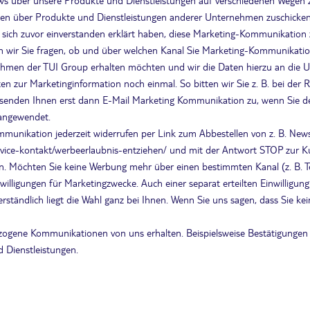
s über unsere Produkte und Dienstleistungen auf verschiedenen Wegen z
en über Produkte und Dienstleistungen anderer Unternehmen zuschicken, b
 sich zuvor einverstanden erklärt haben, diese Marketing-Kommunikation 
en wir Sie fragen, ob und über welchen Kanal Sie Marketing-Kommunikation
men der TUI Group erhalten möchten und wir die Daten hierzu an die U
ten zur Marketinginformation noch einmal. So bitten wir Sie z. B. bei der R
r senden Ihnen erst dann E-Mail Marketing Kommunikation zu, wenn Sie de
 angewendet.
ommunikation jederzeit widerrufen per Link zum Abbestellen von z. B. New
ervice-kontakt/werbeerlaubnis-entziehen/ und mit der Antwort STOP zur
fen. Möchten Sie keine Werbung mehr über einen bestimmten Kanal (z. B. T
Einwilligungen für Marketingzwecke. Auch einer separat erteilten Einwil
rständlich liegt die Wahl ganz bei Ihnen. Wenn Sie uns sagen, dass Sie 
zogene Kommunikationen von uns erhalten. Beispielsweise Bestätigungen v
 Dienstleistungen.