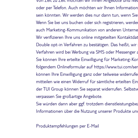
Von Zeit zu Zeit möchten wir Ihnen Angebote und New
oder per Telefon. Auch möchten wir Ihnen Information
sein könnten. Wir werden dies nur dann tun, wenn Sie
Wenn Sie bei uns buchen oder sich registrieren, werd
auch Marketing-Kommunikation von anderen Unterneh
Wir verifizieren Ihre uns online mitgeteilten Kontaktda
Double opt-in Verfahren zu bestätigen. Das heißt, wi
Verfahren wird bei Werbung via SMS oder Messenger
Sie können Ihre erteilte Einwilligung für Marketing-K
folgendem Onlineformular auf https://www.tui.com/s
können Ihre Einwilligung ganz oder teilweise widerru
mitteilen wie einen Widerruf für sämtliche erteilten 
der TUI Group können Sie separat widerrufen. Selbstve
verpassen Sie großartige Angebote.
Sie würden dann aber ggf. trotzdem dienstleistungsbe
Informationen über die Nutzung unserer Produkte und
Produktempfehlungen per E-Mail