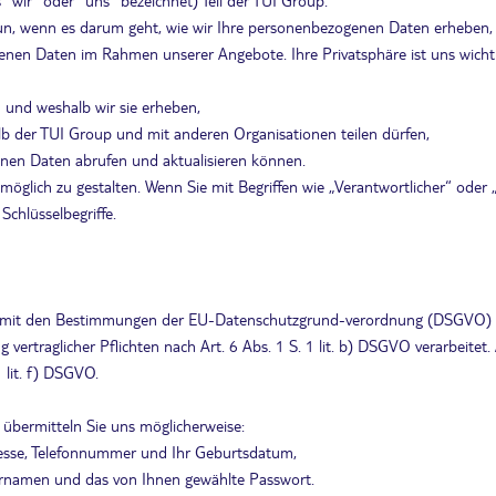
wir” oder “uns” bezeichnet) Teil der TUI Group.
 tun, wenn es darum geht, wie wir Ihre personenbezogenen Daten erheben,
nen Daten im Rahmen unserer Angebote. Ihre Privatsphäre ist uns wichtig,
und weshalb wir sie erheben,
 der TUI Group und mit anderen Organisationen teilen dürfen,
genen Daten abrufen und aktualisieren können.
möglich zu gestalten. Wenn Sie mit Begriffen wie „Verantwortlicher“ ode
Schlüsselbegriffe.
ng mit den Bestimmungen der EU-Datenschutzgrund-verordnung (DSGVO)
vertraglicher Pflichten nach Art. 6 Abs. 1 S. 1 lit. b) DSGVO verarbeite
 lit. f) DSGVO.
, übermitteln Sie uns möglicherweise:
Adresse, Telefonnummer und Ihr Geburtsdatum,
ernamen und das von Ihnen gewählte Passwort.